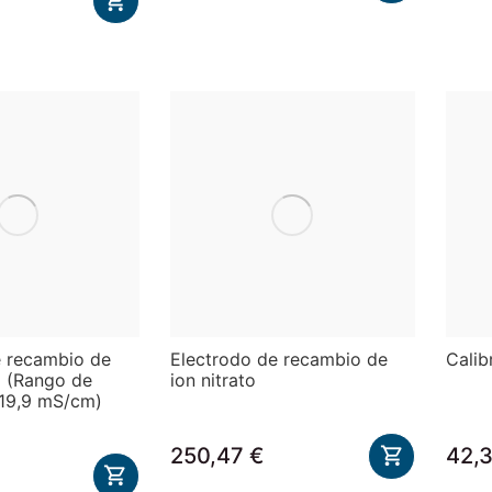

e recambio de
Electrodo de recambio de
Calib
d (Rango de
ion nitrato
-19,9 mS/cm)
250,47 €
42,3

