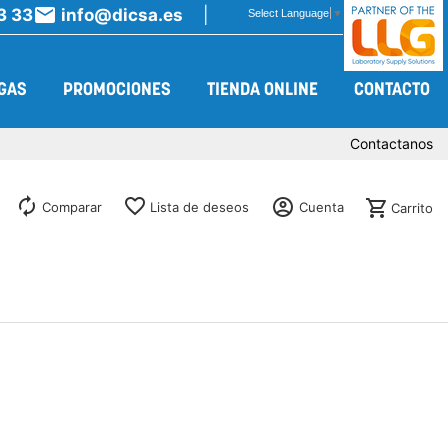

3 33
info@dicsa.es
Select Language
▼
GAS
PROMOCIONES
TIENDA ONLINE
CONTACTO
Contactanos




Comparar
Lista de deseos
Cuenta
Carrito