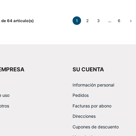
 de 64 artículo(s)
1
2
3
…
6

EMPRESA
SU CUENTA
Información personal
e uso
Pedidos
otros
Facturas por abono
Direcciones
Cupones de descuento