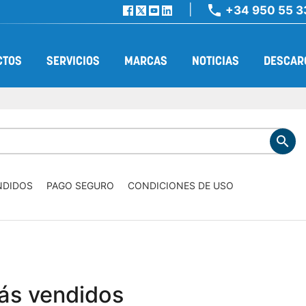

+34 950 55 3
Facebook
X
Youtube
Linkedin
CTOS
SERVICIOS
MARCAS
NOTICIAS
DESCAR

NDIDOS
PAGO SEGURO
CONDICIONES DE USO
ás vendidos